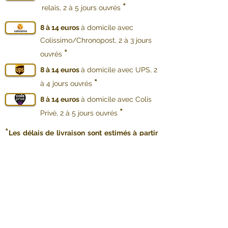
*
relais, 2 à 5 jours ouvrés
8 à 14 euros
à domicile avec
Colissimo/Chronopost, 2 à 3 jours
*
ouvrés
8 à 14 euros
à domicile avec UPS, 2
*
à 4 jours ouvrés
8 à 14 euros
à domicile avec Colis
*
Privé, 2 à 5 jours ouvrés
*
Les délais de livraison sont estimés à partir
de la remise au transporteur.
La préparation
et l’expédition se font sous maximum
3 jours
ouvrés après votre commande.
Livraison en Suisse et au Liechtenstein
:
consultez
www.technic-passion.com
Livraison en Europe (Allemagne, Autriche,
Belgique, Espagne, Italie, Luxembourg,