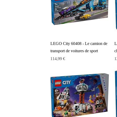
Aperçu rapide
LEGO City 60408 - Le camion de
L
transport de voitures de sport
c
Prix
P
114,99 €
1