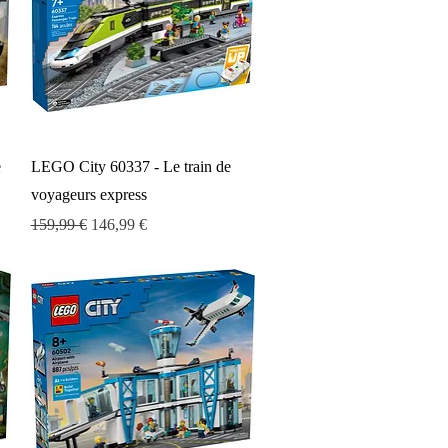
Aperçu rapide
e
LEGO City 60337 - Le train de
voyageurs express
Prix original
Prix promotionnel
159,99 €
146,99 €