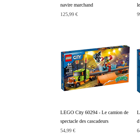
navire marchand
l
Prix
P
125,99 €
9
Aperçu rapide
LEGO City 60294 - Le camion de
L
spectacle des cascadeurs
d
Prix
P
54,99 €
6