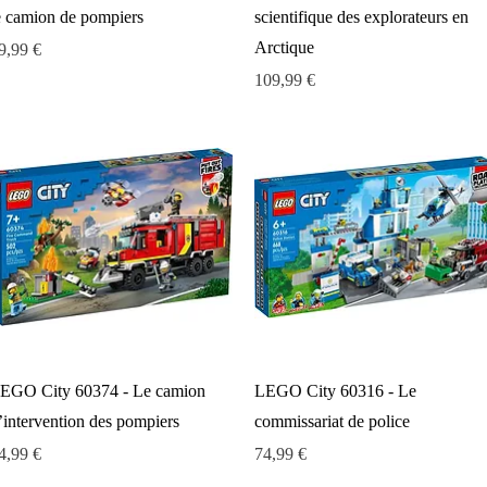
e camion de pompiers
scientifique des explorateurs en
Arctique
rix
9,99 €
Prix
109,99 €
Aperçu rapide
Aperçu rapide
EGO City 60374 - Le camion
LEGO City 60316 - Le
’intervention des pompiers
commissariat de police
rix
Prix
4,99 €
74,99 €