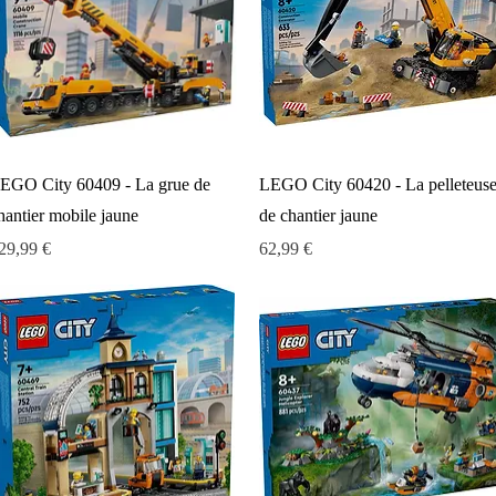
Aperçu rapide
Aperçu rapide
EGO City 60409 - La grue de
LEGO City 60420 - La pelleteus
hantier mobile jaune
de chantier jaune
rix
Prix
29,99 €
62,99 €