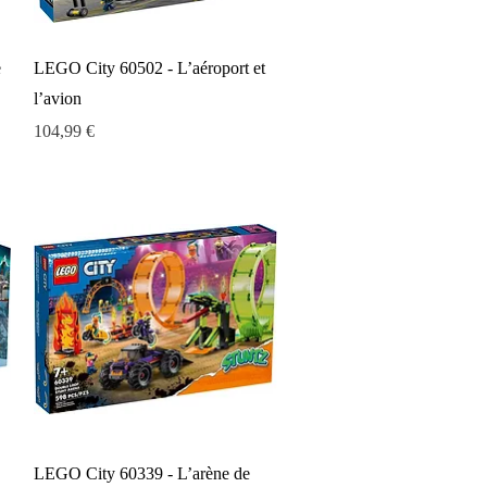
Aperçu rapide
e
LEGO City 60502 - L’aéroport et
l’avion
Prix
104,99 €
Aperçu rapide
LEGO City 60339 - L’arène de