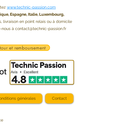
ltez
www.technic-passion.com
ique, Espagne, Italie, Luxembourg,
s, livraison en point relais ou à domicile
z-nous à
contact@technic-passion.fr
tour et remboursement
onditions générales
Contact
ce