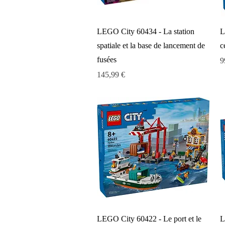
Aperçu rapide
LEGO City 60434 - La station
L
spatiale et la base de lancement de
c
fusées
P
9
Prix
145,99 €
Aperçu rapide
LEGO City 60422 - Le port et le
L