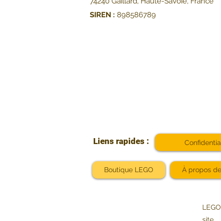
74240 Gaillard, Haute-Savoie, France
SIREN :
898586789
Liens rapides :
Confidentia
Boutique LEGO
À propos d
LEGO®
site.