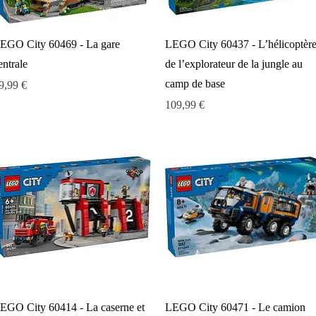
Aperçu rapide
Aperçu rapide
EGO City 60469 - La gare
LEGO City 60437 - L’hélicoptèr
entrale
de l’explorateur de la jungle au
camp de base
rix
9,99 €
Prix
109,99 €
Aperçu rapide
Aperçu rapide
EGO City 60414 - La caserne et
LEGO City 60471 - Le camion