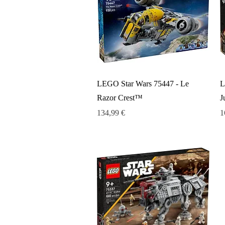
Aperçu rapide
LEGO Star Wars 75447 - Le
L
Razor Crest™
J
Prix
P
134,99 €
1