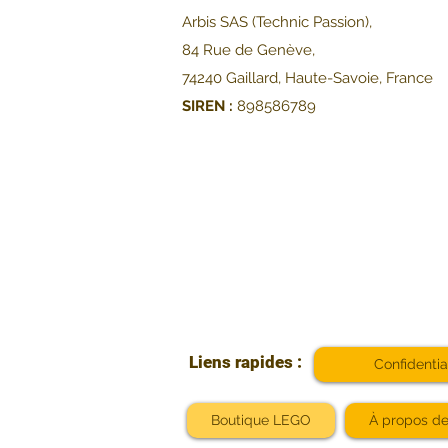
Arbis SAS (Technic Passion),
84 Rue de Genève,
74240 Gaillard, Haute-Savoie, France
SIREN :
898586789
Liens rapides :
Confidentia
Boutique LEGO
À propos d