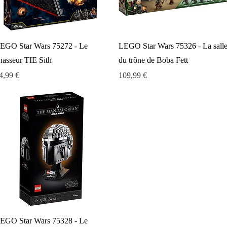
Aperçu rapide
Aperçu rapide
EGO Star Wars 75272 - Le
LEGO Star Wars 75326 - La sall
hasseur TIE Sith
du trône de Boba Fett
rix
Prix
4,99 €
109,99 €
Aperçu rapide
EGO Star Wars 75328 - Le