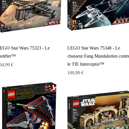
Aperçu rapide
Aperçu rapide
EGO Star Wars 75323 - Le
LEGO Star Wars 75348 - Le
ustifier™
chasseur Fang Mandalorien contr
le TIE Interceptor™
rix
64,99 €
Prix
109,99 €