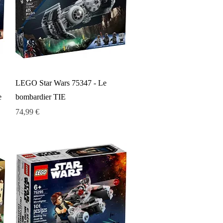
Aperçu rapide
LEGO Star Wars 75347 - Le
e
bombardier TIE
Prix
74,99 €