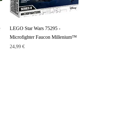
Aperçu rapide
e
LEGO Star Wars 75295 -
Microfighter Faucon Millenium™
Prix
24,99 €