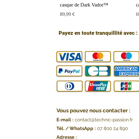
casque de Dark Vador™
c
Prix
P
89,99 €
6
Payez en toute tranquillité avec :
Vous pouvez nous contacter :
E-mail :
contact@technic-passion.fr
Tél. / WhatsApp :
07 800 24 890
Adresse :