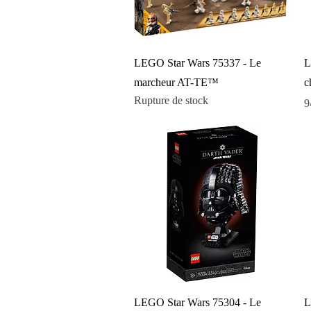
Aperçu rapide
LEGO Star Wars 75337 - Le
L
marcheur AT-TE™
c
Rupture de stock
P
9
Aperçu rapide
LEGO Star Wars 75304 - Le
L