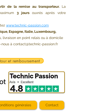
rtir de la remise au transporteur.
La
s maximum
3 jours
ouvrés après votre
ltez
www.technic-passion.com
ique, Espagne, Italie, Luxembourg,
s, livraison en point relais ou à domicile
z-nous à
contact@technic-passion.fr
tour et remboursement
onditions générales
Contact