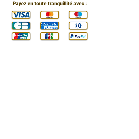
Payez en toute tranquillité avec :
Vous pouvez nous contacter :
E-mail :
contact@technic-passion.fr
Tél. / WhatsApp :
07 800 24 890
Adresse :
Arbis SAS (Technic Passion),
84 Rue de Genève,
74240 Gaillard, Haute-Savoie, France
SIREN :
898586789
Livraison en France :
Gratuit
en point relais avec