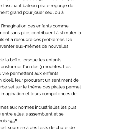
e fascinant bateau pirate regorge de
mment grand pour jouer seul ou à
c l'imagination des enfants comme
nent sans piles contribuent à stimuler la
uls et à résoudre des problèmes. De
 d’inventer eux-mêmes de nouvelles
e la boîte, lorsque les enfants
ransformer l’un des 3 modèles. Les
 suivre permettent aux enfants
n d'œil, leur procurant un sentiment de
perbe set sur le thème des pirates permet
 imagination et leurs compétences de
es aux normes industrielles les plus
 entre elles, s'assemblent et se
puis 1958
st soumise à des tests de chute, de