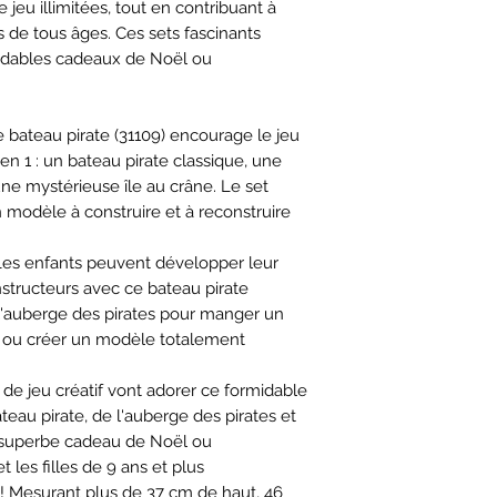
e jeu illimitées, tout en contribuant à
ts de tous âges. Ces sets fascinants
idables cadeaux de Noël ou
 bateau pirate (31109) encourage le jeu
n 1 : un bateau pirate classique, une
une mystérieuse île au crâne. Le set
n modèle à construire et à reconstruire
 ! Les enfants peuvent développer leur
onstructeurs avec ce bateau pirate
 l'auberge des pirates pour manger un
ne ou créer un modèle totalement
 de jeu créatif vont adorer ce formidable
teau pirate, de l'auberge des pirates et
n superbe cadeau de Noël ou
t les filles de 9 ans et plus
le ! Mesurant plus de 37 cm de haut, 46