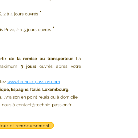
*
, 2 à 4 jours ouvrés
*
s Privé, 2 à 5 jours ouvrés
rtir de la remise au transporteur.
La
s maximum
3 jours
ouvrés après votre
ltez
www.technic-passion.com
ique, Espagne, Italie, Luxembourg,
s, livraison en point relais ou à domicile
z-nous à
contact@technic-passion.fr
tour et remboursement