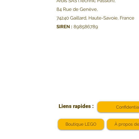
Arbis SAS (Technic Passion),
84 Rue de Genève,
74240 Gaillard, Haute-Savoie, France
SIREN :
898586789
Liens rapides :
Confidentia
Boutique LEGO
À propos d