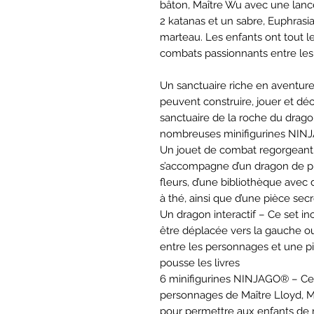
bâton, Maître Wu avec une lance
2 katanas et un sabre, Euphrasi
marteau. Les enfants ont tout 
combats passionnants entre les 
Un sanctuaire riche en aventures
peuvent construire, jouer et d
sanctuaire de la roche du drago
nombreuses minifigurines NI
Un jouet de combat regorgeant 
s’accompagne d’un dragon de pie
fleurs, d’une bibliothèque avec 
à thé, ainsi que d’une pièce sec
Un dragon interactif – Ce set i
être déplacée vers la gauche ou
entre les personnages et une pi
pousse les livres
6 minifigurines NINJAGO® – Ce 
personnages de Maître Lloyd, Ma
pour permettre aux enfants de r