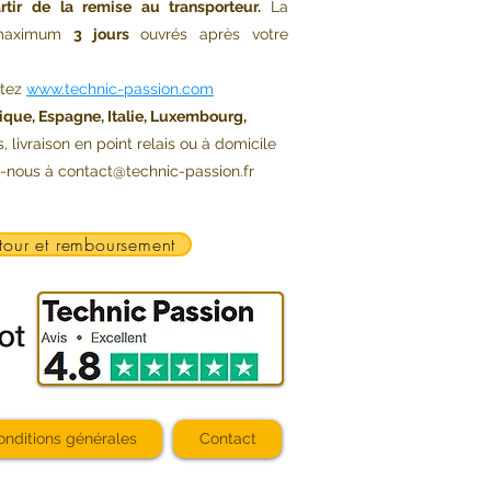
rtir de la remise au transporteur.
La
s maximum
3 jours
ouvrés après votre
ltez
www.technic-passion.com
ique, Espagne, Italie, Luxembourg,
s, livraison en point relais ou à domicile
z-nous à
contact@technic-passion.fr
tour et remboursement
onditions générales
Contact