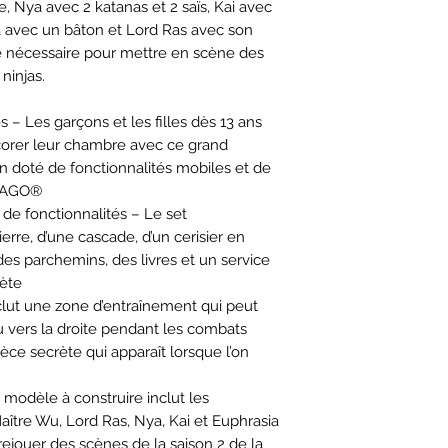
, Nya avec 2 katanas et 2 saïs, Kai avec
a avec un bâton et Lord Ras avec son
le nécessaire pour mettre en scène des
ninjas.
 – Les garçons et les filles dès 13 ans
écorer leur chambre avec ce grand
n doté de fonctionnalités mobiles et de
NJAGO®
de fonctionnalités – Le set
rre, d’une cascade, d’un cerisier en
des parchemins, des livres et un service
rète
nclut une zone d’entraînement qui peut
 vers la droite pendant les combats
èce secrète qui apparaît lorsque l’on
modèle à construire inclut les
ître Wu, Lord Ras, Nya, Kai et Euphrasia
ejouer des scènes de la saison 2 de la