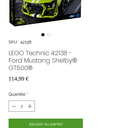
SKU : 42138
LEGO Technic 42138 -
Ford Mustang Shelby®
GT500®
Prix
114,99 €
Quantité
*
Ajouter au panier