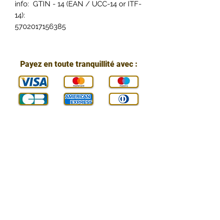
info: GTIN - 14 (EAN / UCC-14 or ITF-
14):
5702017156385
Payez en toute tranquillité avec :
Vous pouvez nous contacter :
E-mail :
contact@technic-passion.fr
Tél. / WhatsApp :
07 800 24 890
Adresse :
Arbis SAS (Technic Passion),
84 Rue de Genève,