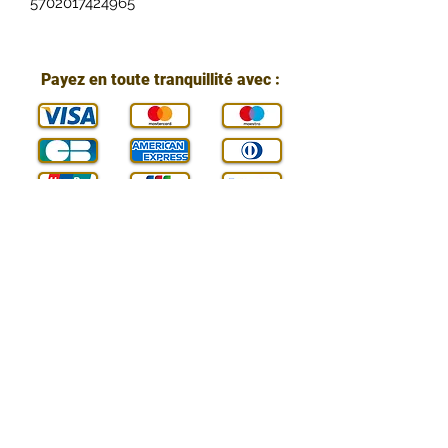
5702017424965
Payez en toute tranquillité avec :
Vous pouvez nous contacter :
E-mail :
contact@technic-passion.fr
Tél. / WhatsApp :
07 800 24 890
Adresse :
Arbis SAS (Technic Passion),
84 Rue de Genève,
74240 Gaillard, Haute-Savoie, France
SIREN :
898586789