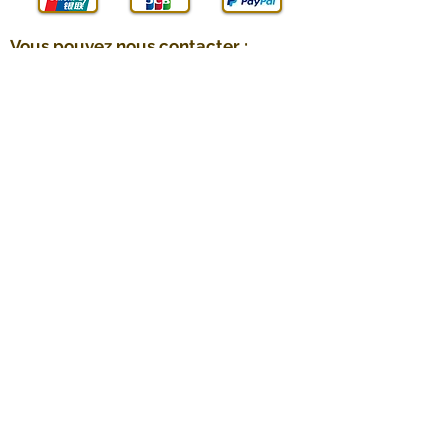
Vous pouvez nous contacter :
E-mail :
contact@technic-passion.fr
Tél. / WhatsApp :
07 800 24 890
Adresse :
Arbis SAS (Technic Passion),
84 Rue de Genève,
74240 Gaillard, Haute-Savoie, France
SIREN :
898586789
Livraison en France :
Gratuit
en point relais avec
Chronopost shop2shop, 2 à 5 jours
*
ouvrés
2 euros
avec Mondial Relay en point
*
relais, 2 à 5 jours ouvrés