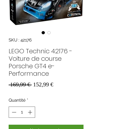
SKU : 42176
LEGO Technic 42176 -
Voiture de course
Porsche GT4 e-
Performance
Prix
Prix
 169,99 € 
152,99 €
original
promotionnel
Quantité
*