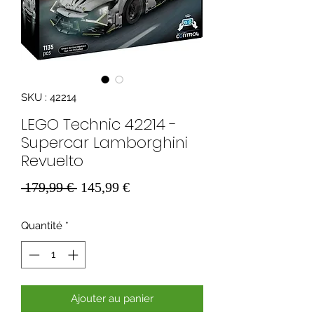
SKU : 42214
LEGO Technic 42214 -
Supercar Lamborghini
Revuelto
Prix
Prix
 179,99 € 
145,99 €
original
promotionnel
Quantité
*
Ajouter au panier