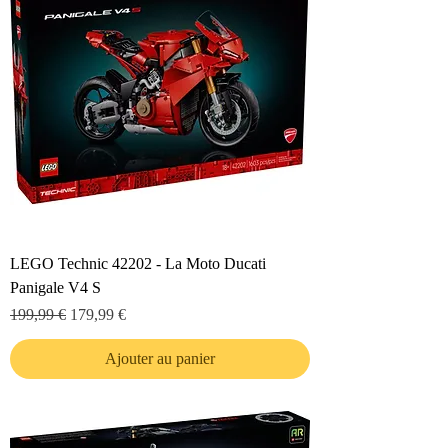
LEGO Technic 42202 - La Moto Ducati
Panigale V4 S
Prix original
Prix promotionnel
199,99 €
179,99 €
Ajouter au panier