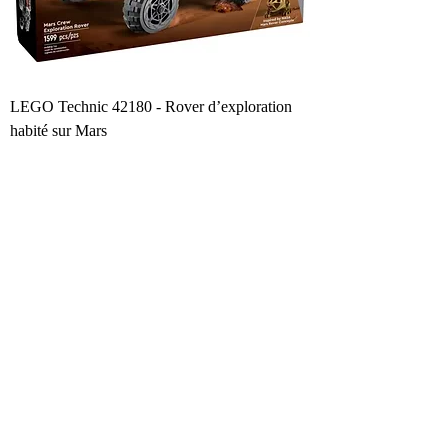
LEGO Technic 42180 - Rover d’exploration
habité sur Mars
Prix
148,99 €
Ajouter au panier