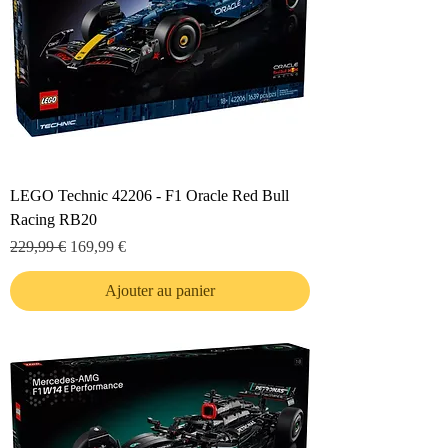
LEGO Technic 42206 - F1 Oracle Red Bull
Racing RB20
Prix original
Prix promotionnel
229,99 €
169,99 €
Ajouter au panier