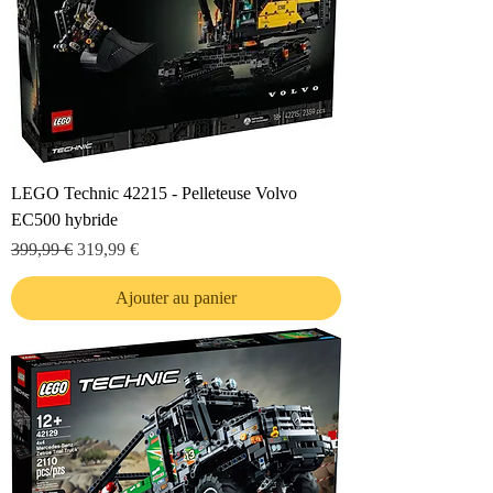
LEGO Technic 42215 - Pelleteuse Volvo
EC500 hybride
Prix original
Prix promotionnel
399,99 €
319,99 €
Ajouter au panier