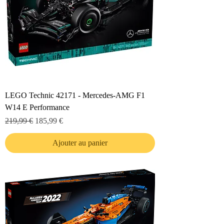
LEGO Technic 42171 - Mercedes-AMG F1
W14 E Performance
Prix original
Prix promotionnel
219,99 €
185,99 €
Ajouter au panier