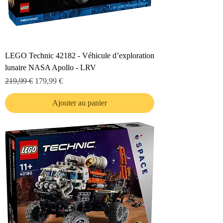
LEGO Technic 42182 - Véhicule d’exploration
lunaire NASA Apollo - LRV
Prix original
Prix promotionnel
219,99 €
179,99 €
Ajouter au panier