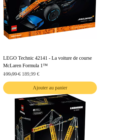
LEGO Technic 42141 - La voiture de course
McLaren Formula 1™
Prix original
Prix promotionnel
199,99 €
189,99 €
Ajouter au panier