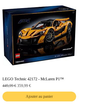
LEGO Technic 42172 - McLaren P1™
Prix original
Prix promotionnel
449,99 €
359,99 €
Ajouter au panier